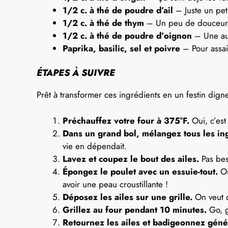
1/2 c. à thé de poudre d’ail
– Juste un peti
1/2 c. à thé de thym
– Un peu de douceur,
1/2 c. à thé de poudre d’oignon
– Une aut
Paprika, basilic, sel et poivre
– Pour assa
ÉTAPES À SUIVRE
Prêt à transformer ces ingrédients en un festin dign
Préchauffez votre four à 375°F.
Oui, c’est 
Dans un grand bol, mélangez tous les ing
vie en dépendait.
Lavez et coupez le bout des ailes.
Pas bes
Épongez le poulet avec un essuie-tout.
Ou
avoir une peau croustillante !
Déposez les ailes sur une grille.
On veut q
Grillez au four pendant 10 minutes.
Go, g
Retournez les ailes et badigeonnez géné