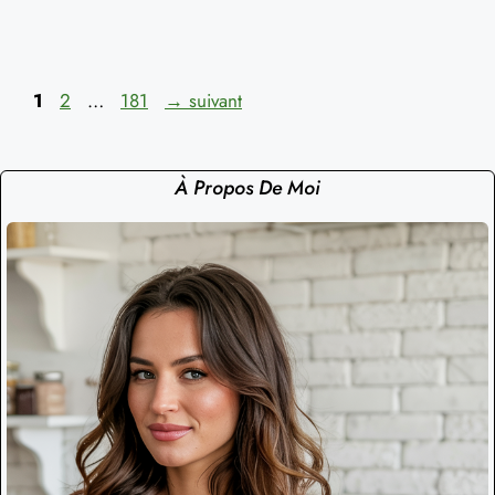
Page
Page
Page
1
2
…
181
→
suivant
À Propos De Moi