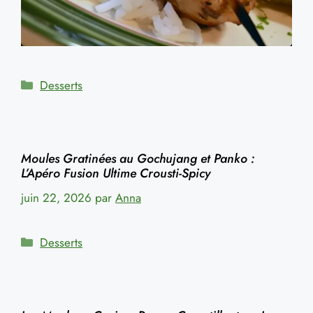
Catégories
Desserts
Moules Gratinées au Gochujang et Panko :
L’Apéro Fusion Ultime Crousti-Spicy
juin 22, 2026
par
Anna
Catégories
Desserts