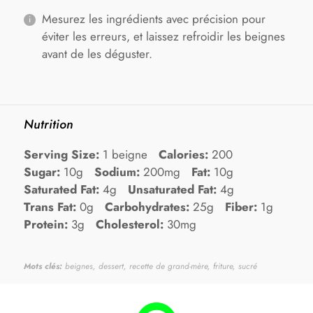
Mesurez les ingrédients avec précision pour
éviter les erreurs, et laissez refroidir les beignes
avant de les déguster.
Nutrition
Serving Size:
1 beigne
Calories:
200
Sugar:
10g
Sodium:
200mg
Fat:
10g
Saturated Fat:
4g
Unsaturated Fat:
4g
Trans Fat:
0g
Carbohydrates:
25g
Fiber:
1g
Protein:
3g
Cholesterol:
30mg
Mots clés:
beignes, dessert, recette de grand-mère, friture, sucré