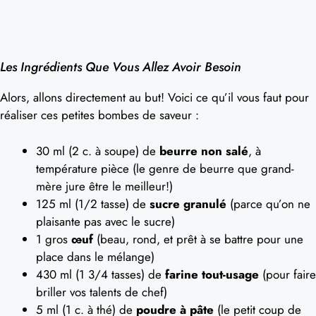
Les Ingrédients Que Vous Allez Avoir Besoin
Alors, allons directement au but! Voici ce qu’il vous faut pour
réaliser ces petites bombes de saveur :
30 ml (2 c. à soupe) de
beurre non salé
, à
température pièce (le genre de beurre que grand-
mère jure être le meilleur!)
125 ml (1/2 tasse) de
sucre granulé
(parce qu’on ne
plaisante pas avec le sucre)
1 gros
œuf
(beau, rond, et prêt à se battre pour une
place dans le mélange)
430 ml (1 3/4 tasses) de
farine tout-usage
(pour faire
briller vos talents de chef)
5 ml (1 c. à thé) de
poudre à pâte
(le petit coup de