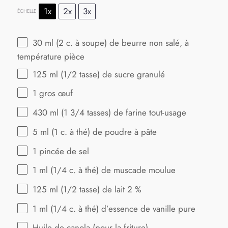
1x
2x
3x
ÉCHELLE
30
ml (2 c. à soupe) de beurre non salé, à
température pièce
125
ml (1/2 tasse) de sucre granulé
1
gros œuf
430
ml (1 3/4 tasses) de farine tout-usage
5
ml (1 c. à thé) de poudre à pâte
1
pincée de sel
1
ml (1/4 c. à thé) de muscade moulue
125
ml (1/2 tasse) de lait 2 %
1
ml (1/4 c. à thé) d’essence de vanille pure
Huile de canola (pour la friture)