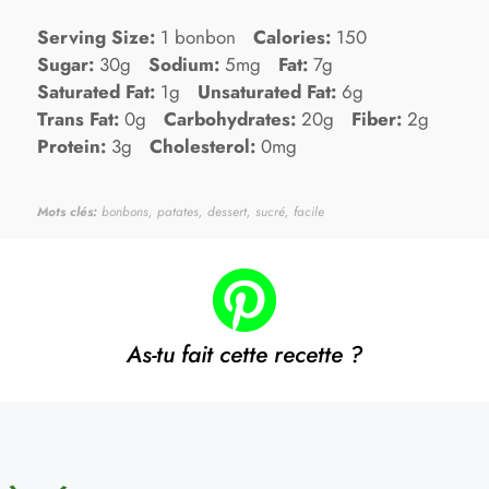
Serving Size:
1 bonbon
Calories:
150
Sugar:
30g
Sodium:
5mg
Fat:
7g
Saturated Fat:
1g
Unsaturated Fat:
6g
Trans Fat:
0g
Carbohydrates:
20g
Fiber:
2g
Protein:
3g
Cholesterol:
0mg
Mots clés:
bonbons, patates, dessert, sucré, facile
As-tu fait cette recette ?