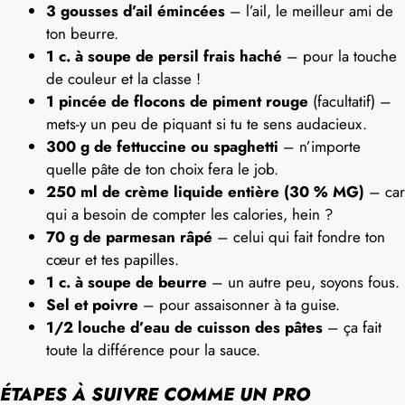
3 gousses d’ail émincées
– l’ail, le meilleur ami de
ton beurre.
1 c. à soupe de persil frais haché
– pour la touche
de couleur et la classe !
1 pincée de flocons de piment rouge
(facultatif) –
mets-y un peu de piquant si tu te sens audacieux.
300 g de fettuccine ou spaghetti
– n’importe
quelle pâte de ton choix fera le job.
250 ml de crème liquide entière (30 % MG)
– car
qui a besoin de compter les calories, hein ?
70 g de parmesan râpé
– celui qui fait fondre ton
cœur et tes papilles.
1 c. à soupe de beurre
– un autre peu, soyons fous.
Sel et poivre
– pour assaisonner à ta guise.
1/2 louche d’eau de cuisson des pâtes
– ça fait
toute la différence pour la sauce.
ÉTAPES À SUIVRE COMME UN PRO