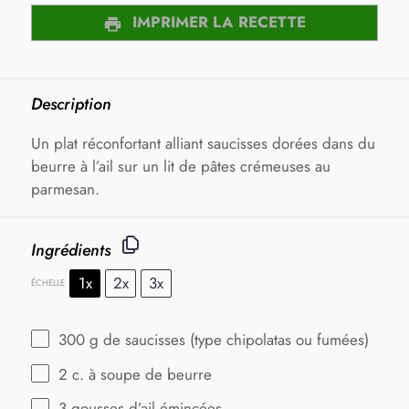
IMPRIMER LA RECETTE
Description
Un plat réconfortant alliant saucisses dorées dans du
beurre à l’ail sur un lit de pâtes crémeuses au
parmesan.
Ingrédients
1x
2x
3x
ÉCHELLE
300 g
de saucisses (type chipolatas ou fumées)
2
c. à soupe de beurre
3
gousses d’ail émincées