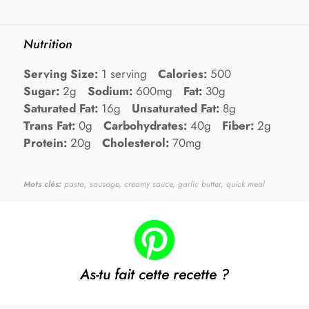
Nutrition
Serving Size:
1 serving
Calories:
500
Sugar:
2g
Sodium:
600mg
Fat:
30g
Saturated Fat:
16g
Unsaturated Fat:
8g
Trans Fat:
0g
Carbohydrates:
40g
Fiber:
2g
Protein:
20g
Cholesterol:
70mg
Mots clés:
pasta, sausage, creamy sauce, garlic butter, quick meal
As-tu fait cette recette ?