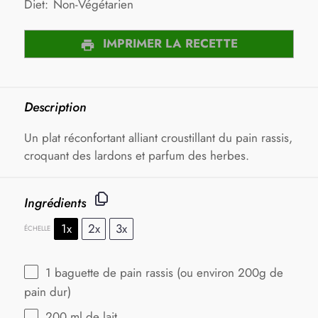
Diet:
Non-Végétarien
IMPRIMER LA RECETTE
Description
Un plat réconfortant alliant croustillant du pain rassis,
croquant des lardons et parfum des herbes.
Ingrédients
1x
2x
3x
ÉCHELLE
1
baguette de pain rassis (ou environ
200g
de
pain dur)
200
ml de lait