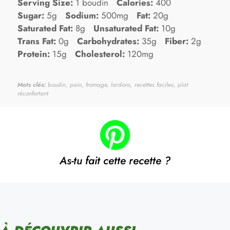
Serving Size:
1 boudin
Calories:
400
Sugar:
5g
Sodium:
500mg
Fat:
20g
Saturated Fat:
8g
Unsaturated Fat:
10g
Trans Fat:
0g
Carbohydrates:
35g
Fiber:
2g
Protein:
15g
Cholesterol:
120mg
Mots clés:
boudin, pain, fromage, lardons, recettes faciles, plat
réconfortant
As-tu fait cette recette ?