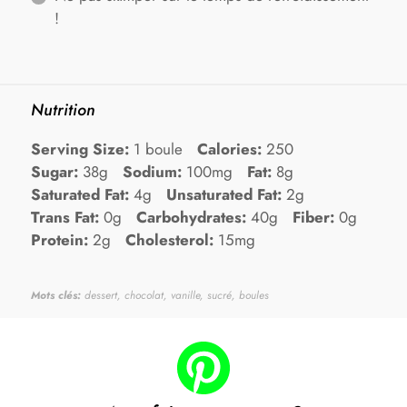
!
Nutrition
Serving Size:
1 boule
Calories:
250
Sugar:
38g
Sodium:
100mg
Fat:
8g
Saturated Fat:
4g
Unsaturated Fat:
2g
Trans Fat:
0g
Carbohydrates:
40g
Fiber:
0g
Protein:
2g
Cholesterol:
15mg
Mots clés:
dessert, chocolat, vanille, sucré, boules