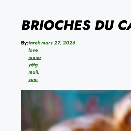
BRIOCHES DU 
By:
tarek
mars 27, 2026
love
mone
y@g
mail.
com