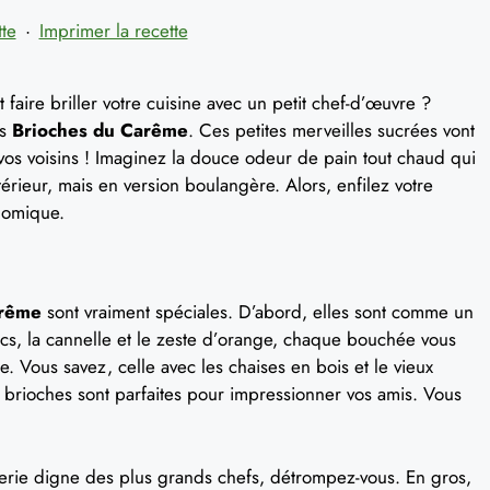
tte
·
Imprimer la recette
aire briller votre cuisine avec un petit chef-d’œuvre ?
es
Brioches du Carême
. Ces petites merveilles sucrées vont
 vos voisins ! Imaginez la douce odeur de pain tout chaud qui
térieur, mais en version boulangère. Alors, enfilez votre
onomique.
arême
sont vraiment spéciales. D’abord, elles sont comme un
ecs, la cannelle et le zeste d’orange, chaque bouchée vous
. Vous savez, celle avec les chaises en bois et le vieux
es brioches sont parfaites pour impressionner vos amis. Vous
sserie digne des plus grands chefs, détrompez-vous. En gros,