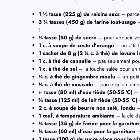
1 ½ tasse (225 g) de raisins secs
– parce 
3 ¼ tasses (450 g) de farine tout-usage
–
!
¼ tasse (50 g) de sucre
– pour adoucir vot
1 c. à soupe de zeste d’orange
– un p’tit 
1 sachet de 8 g (2 ¼ c. à thé) de levure 
1 c. à thé de cannelle
– pas seulement pour 
1 c. à thé de sel
– la touche salée pour un é
¼ c. à thé de gingembre moulu
– un petit
¼ c. à thé de muscade
– parce qu’on aime l
⅓ tasse (80 ml) d’eau tiède (50-55 °C)
– l
½ tasse (125 ml) de lait tiède (50-55 °C)
–
2 c. à soupe de beurre non salé, fondu
– 
1 œuf, à température ambiante
– la clé de
¼ tasse (35 g) de farine pour la garnitur
¼ tasse (60 ml) d’eau pour la garniture
–
1 tasse (100 g) de sucre glace pour le g