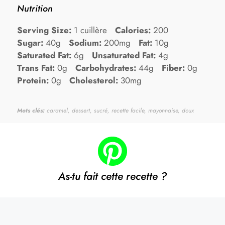
Nutrition
Serving Size:
1 cuillère
Calories:
200
Sugar:
40g
Sodium:
200mg
Fat:
10g
Saturated Fat:
6g
Unsaturated Fat:
4g
Trans Fat:
0g
Carbohydrates:
44g
Fiber:
0g
Protein:
0g
Cholesterol:
30mg
Mots clés:
caramel, dessert, sucré, recette facile, mayonnaise, doux
As-tu fait cette recette ?