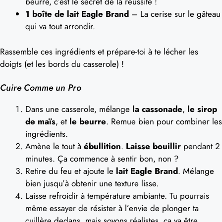
beurre, c’est le secret de la réussite !
1 boîte de lait Eagle Brand
– La cerise sur le gâteau
qui va tout arrondir.
Rassemble ces ingrédients et prépare-toi à te lécher les
doigts (et les bords du casserole) !
Cuire Comme un Pro
Dans une casserole, mélange
la cassonade
,
le sirop
de maïs
, et
le beurre
. Remue bien pour combiner les
ingrédients.
Amène le tout à
ébullition
.
Laisse bouillir
pendant 2
minutes. Ça commence à sentir bon, non ?
Retire du feu et ajoute le
lait Eagle Brand
. Mélange
bien jusqu’à obtenir une texture lisse.
Laisse refroidir à température ambiante. Tu pourrais
même essayer de résister à l’envie de plonger ta
cuillère dedans, mais soyons réalistes, ça va être