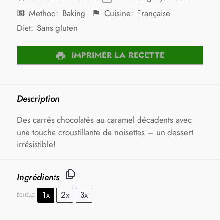
Method:
Baking
Cuisine:
Française
Diet:
Sans gluten
IMPRIMER LA RECETTE
Description
Des carrés chocolatés au caramel décadents avec
une touche croustillante de noisettes – un dessert
irrésistible!
Ingrédients
1x
2x
3x
ÉCHELLE