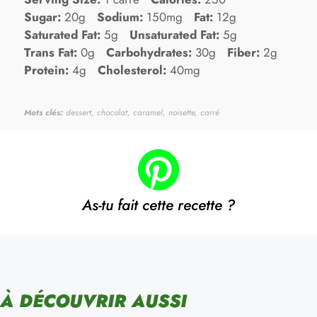
Sugar:
20g
Sodium:
150mg
Fat:
12g
Saturated Fat:
5g
Unsaturated Fat:
5g
Trans Fat:
0g
Carbohydrates:
30g
Fiber:
2g
Protein:
4g
Cholesterol:
40mg
Mots clés:
dessert, chocolat, caramel, noisette, carré
As-tu fait cette recette ?
À DÉCOUVRIR AUSSI