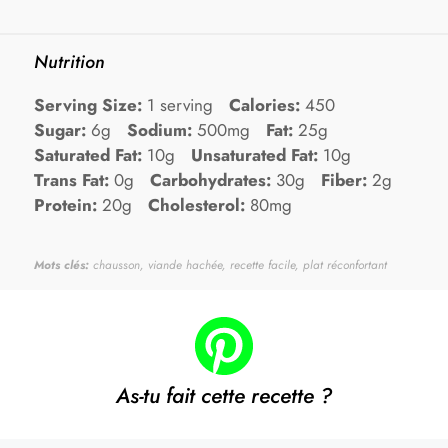
Nutrition
Serving Size:
1 serving
Calories:
450
Sugar:
6g
Sodium:
500mg
Fat:
25g
Saturated Fat:
10g
Unsaturated Fat:
10g
Trans Fat:
0g
Carbohydrates:
30g
Fiber:
2g
Protein:
20g
Cholesterol:
80mg
Mots clés:
chausson, viande hachée, recette facile, plat réconfortant
As-tu fait cette recette ?