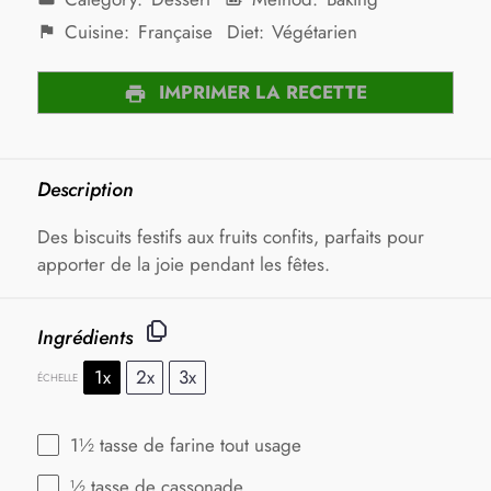
Cuisine:
Française
Diet:
Végétarien
IMPRIMER LA RECETTE
Description
Des biscuits festifs aux fruits confits, parfaits pour
apporter de la joie pendant les fêtes.
Ingrédients
1x
2x
3x
ÉCHELLE
1½
tasse de farine tout usage
½
tasse de cassonade