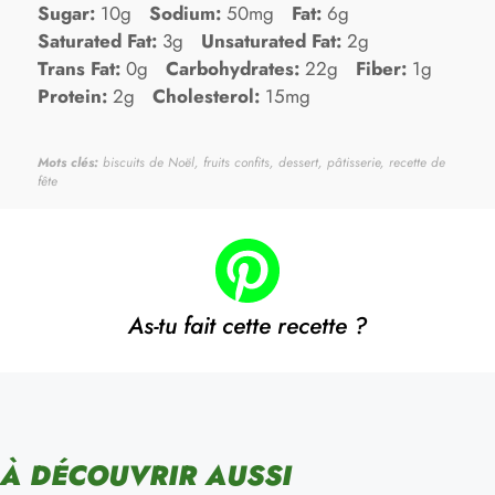
Sugar:
10g
Sodium:
50mg
Fat:
6g
Saturated Fat:
3g
Unsaturated Fat:
2g
Trans Fat:
0g
Carbohydrates:
22g
Fiber:
1g
Protein:
2g
Cholesterol:
15mg
Mots clés:
biscuits de Noël, fruits confits, dessert, pâtisserie, recette de
fête
As-tu fait cette recette ?
À DÉCOUVRIR AUSSI