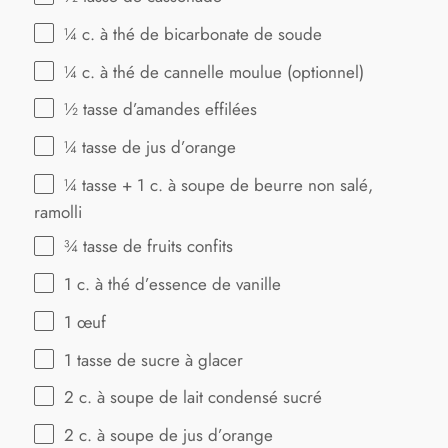
¼
c. à thé de bicarbonate de soude
¼
c. à thé de cannelle moulue (optionnel)
½
tasse d’amandes effilées
¼
tasse de jus d’orange
¼
tasse +
1
c. à soupe de beurre non salé,
ramolli
¾
tasse de fruits confits
1
c. à thé d’essence de vanille
1
œuf
1
tasse de sucre à glacer
2
c. à soupe de lait condensé sucré
2
c. à soupe de jus d’orange