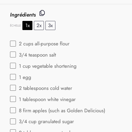
Ingrédients
1x
2x
3x
ÉCHELLE
2 cups
all-purpose flour
3/4 teaspoon
salt
1 cup
vegetable shortening
1
egg
2 tablespoons
cold water
1 tablespoon
white vinegar
8
firm apples (such as Golden Delicious)
3/4 cup
granulated sugar