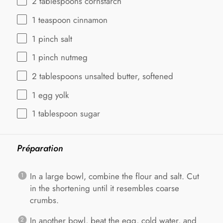
2 tablespoons
cornstarch
1 teaspoon
cinnamon
1
pinch salt
1
pinch nutmeg
2 tablespoons
unsalted butter, softened
1
egg yolk
1 tablespoon
sugar
Préparation
In a large bowl, combine the flour and salt. Cut
in the shortening until it resembles coarse
crumbs.
In another bowl, beat the egg, cold water, and