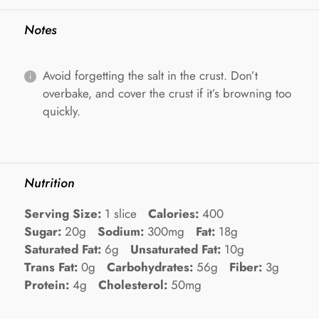
Notes
Avoid forgetting the salt in the crust. Don’t
overbake, and cover the crust if it’s browning too
quickly.
Nutrition
Serving Size:
1 slice
Calories:
400
Sugar:
20g
Sodium:
300mg
Fat:
18g
Saturated Fat:
6g
Unsaturated Fat:
10g
Trans Fat:
0g
Carbohydrates:
56g
Fiber:
3g
Protein:
4g
Cholesterol:
50mg