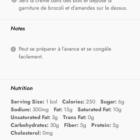
Sers la crème dans des bols et dépose la
garniture de brocoli et d’amandes sur le dessus.
Notes
Peut se préparer à l’avance et se congèle
facilement.
Nutrition
Serving Size:
1 bol
Calories:
250
Sugar:
6g
Sodium:
300mg
Fat:
15g
Saturated Fat:
10g
Unsaturated Fat:
3g
Trans Fat:
0g
Carbohydrates:
30g
Fiber:
5g
Protein:
5g
Cholesterol:
0mg