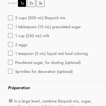
1x
2x
3x
ÉCHELLE
2 cups
(
500
mL) Bisquick mix
1 tablespoon
(
15
mL) granulated sugar
1 cup
(
250
mL) milk
2
eggs
1 teaspoon
(
5
mL) liquid red food coloring
Powdered sugar, for dusting (optional)
Sprinkles for decoration (optional)
Préparation
In a large bowl, combine Bisquick mix, sugar,