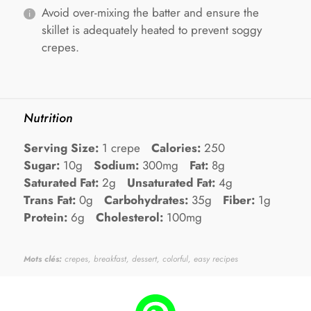
Avoid over-mixing the batter and ensure the
skillet is adequately heated to prevent soggy
crepes.
Nutrition
Serving Size:
1 crepe
Calories:
250
Sugar:
10g
Sodium:
300mg
Fat:
8g
Saturated Fat:
2g
Unsaturated Fat:
4g
Trans Fat:
0g
Carbohydrates:
35g
Fiber:
1g
Protein:
6g
Cholesterol:
100mg
Mots clés:
crepes, breakfast, dessert, colorful, easy recipes