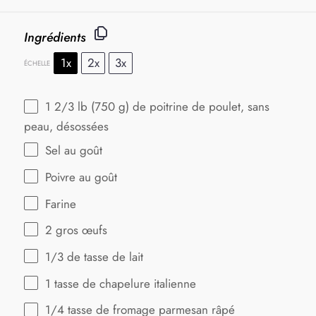
Ingrédients
1x
2x
3x
ÉCHELLE
1 2/3
lb (750 g) de poitrine de poulet, sans
peau, désossées
Sel au goût
Poivre au goût
Farine
2
gros œufs
1/3
de tasse de lait
1
tasse de chapelure italienne
1/4
tasse de fromage parmesan râpé