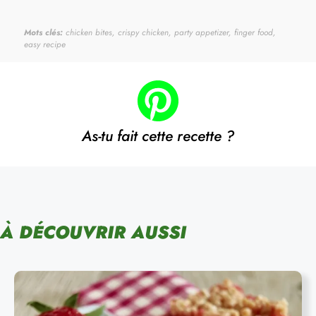
Mots clés:
chicken bites, crispy chicken, party appetizer, finger food,
easy recipe
As-tu fait cette recette ?
À DÉCOUVRIR AUSSI