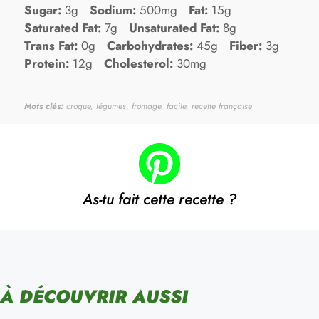
Sugar:
3g
Sodium:
500mg
Fat:
15g
Saturated Fat:
7g
Unsaturated Fat:
8g
Trans Fat:
0g
Carbohydrates:
45g
Fiber:
3g
Protein:
12g
Cholesterol:
30mg
Mots clés:
croque, légumes, fromage, facile, recette française
As-tu fait cette recette ?
À DÉCOUVRIR AUSSI