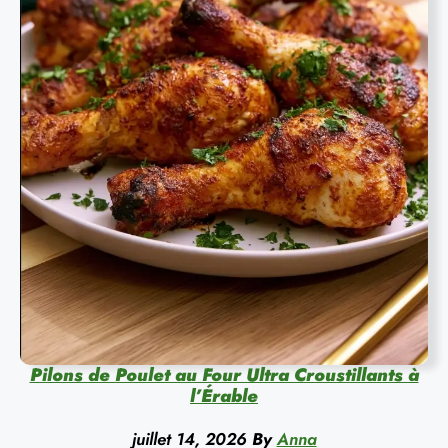
Pilons de Poulet au Four Ultra Croustillants à
l’Érable
juillet 14, 2026
By
Anna