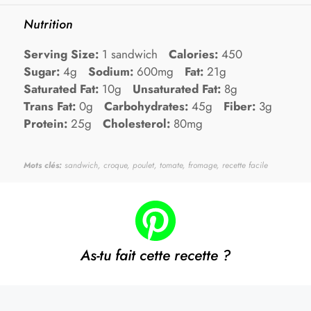
Nutrition
Serving Size:
1 sandwich
Calories:
450
Sugar:
4g
Sodium:
600mg
Fat:
21g
Saturated Fat:
10g
Unsaturated Fat:
8g
Trans Fat:
0g
Carbohydrates:
45g
Fiber:
3g
Protein:
25g
Cholesterol:
80mg
Mots clés:
sandwich, croque, poulet, tomate, fromage, recette facile
As-tu fait cette recette ?