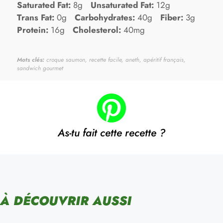
Saturated Fat:
8g
Unsaturated Fat:
12g
Trans Fat:
0g
Carbohydrates:
40g
Fiber:
3g
Protein:
16g
Cholesterol:
40mg
Mots clés:
croque saumon, recette facile, aneth, apéritif français,
sandwich gourmet
As-tu fait cette recette ?
À DÉCOUVRIR AUSSI