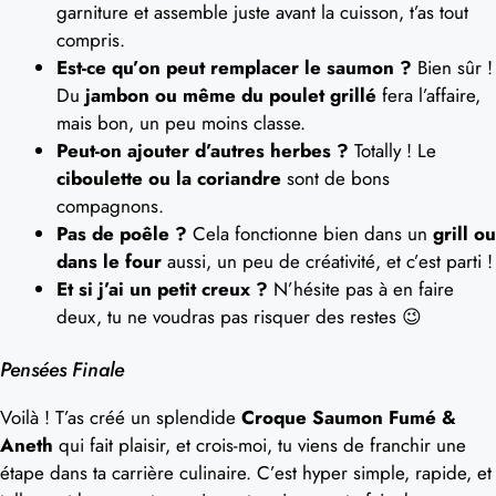
garniture et assemble juste avant la cuisson, t’as tout
compris.
Est-ce qu’on peut remplacer le saumon ?
Bien sûr !
Du
jambon ou même du poulet grillé
fera l’affaire,
mais bon, un peu moins classe.
Peut-on ajouter d’autres herbes ?
Totally ! Le
ciboulette ou la coriandre
sont de bons
compagnons.
Pas de poêle ?
Cela fonctionne bien dans un
grill ou
dans le four
aussi, un peu de créativité, et c’est parti !
Et si j’ai un petit creux ?
N’hésite pas à en faire
deux, tu ne voudras pas risquer des restes 😉
Pensées Finale
Voilà ! T’as créé un splendide
Croque Saumon Fumé &
Aneth
qui fait plaisir, et crois-moi, tu viens de franchir une
étape dans ta carrière culinaire. C’est hyper simple, rapide, et