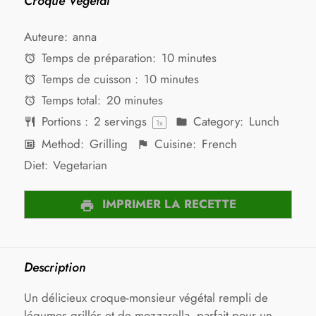
Croque Végétal
Auteure:
anna
Temps de préparation:
10 minutes
Temps de cuisson :
10 minutes
Temps total:
20 minutes
Portions :
2
servings
Category:
Lunch
1
x
Method:
Grilling
Cuisine:
French
Diet:
Vegetarian
IMPRIMER LA RECETTE
Description
Un délicieux croque-monsieur végétal rempli de
légumes grillés et de mozzarella, parfait pour un