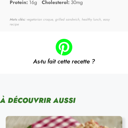
Protein:
16g
Cholesterol:
30mg
Mots clés:
vegetarian croque, grilled sandwich, healthy lunch, easy
recipe
As-tu fait cette recette ?
À DÉCOUVRIR AUSSI