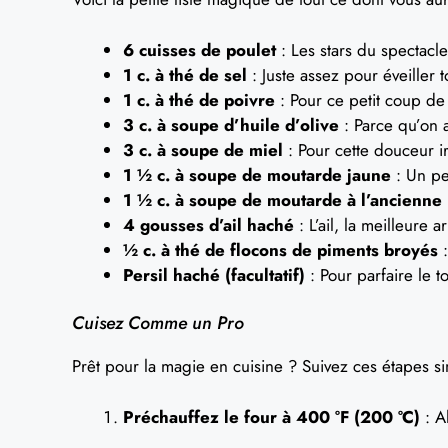
6 cuisses de poulet
: Les stars du spectacle
1 c. à thé de sel
: Juste assez pour éveiller t
1 c. à thé de poivre
: Pour ce petit coup de 
3 c. à soupe d’huile d’olive
: Parce qu’on a
3 c. à soupe de miel
: Pour cette douceur ir
1 ½ c. à soupe de moutarde jaune
: Un pet
1 ½ c. à soupe de moutarde à l’ancienne
4 gousses d’ail haché
: L’ail, la meilleure 
½ c. à thé de flocons de piments broyés
:
Persil haché (facultatif)
: Pour parfaire le 
Cuisez Comme un Pro
Prêt pour la magie en cuisine ? Suivez ces étapes s
Préchauffez le four à 400 °F (200 °C)
: A