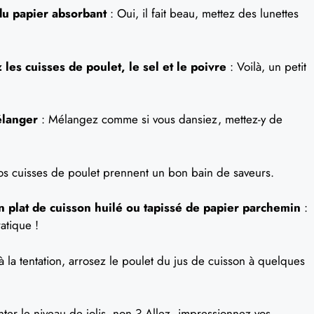
du papier absorbant
: Oui, il fait beau, mettez des lunettes
es cuisses de poulet, le sel et le poivre
: Voilà, un petit
élanger
: Mélangez comme si vous dansiez, mettez-y de
Vos cuisses de poulet prennent un bon bain de saveurs.
 plat de cuisson huilé ou tapissé de papier parchemin
:
atique !
 la tentation, arrosez le poulet du jus de cuisson à quelques
ter le niveau de jolis, non ? Allez, impressionnez vos