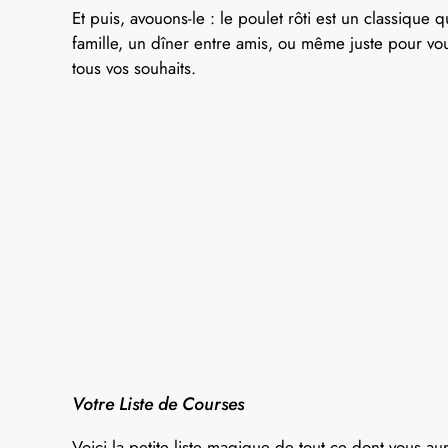
Et puis, avouons-le : le poulet rôti est un classiqu
famille, un dîner entre amis, ou même juste pour vo
tous vos souhaits.
Votre Liste de Courses
Voici la petite liste magique de tout ce dont vous a