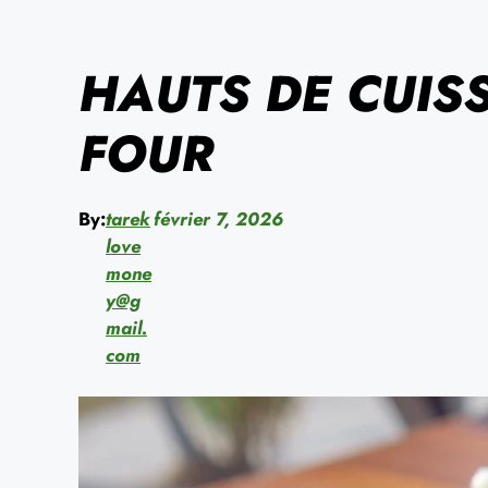
HAUTS DE CUIS
FOUR
By:
tarek
février 7, 2026
love
mone
y@g
mail.
com