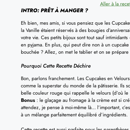
Aller à la rece
INTRO: PRÊT À MANGER ?
Eh bien, mes amis, si vous pensiez que les Cupca
la Vanille étaient réservés à des bougies d’annivers
votre vie. Ces petits bijoux sont tout sauf intimidants
en pyjama. En plus, qui peut dire non à un cupcake
bouchée ? Allez, on met le tablier et on se prépare 
Pourquoi Cette Recette Déchire
Bon, parlons franchement. Les Cupcakes en Velours
comme la superstar du monde de la pâtisserie. Ils s
belle couleur rouge qui rappelle le velours (d’où le n
Bonus
: le glaçage au fromage à la crème est si cré
attendez, je pense à moi-même là… l’important, c’e
à un mélange parfaitement équilibré d’ingrédients.
Cette recette est aussi parfaite pour les parenthèse