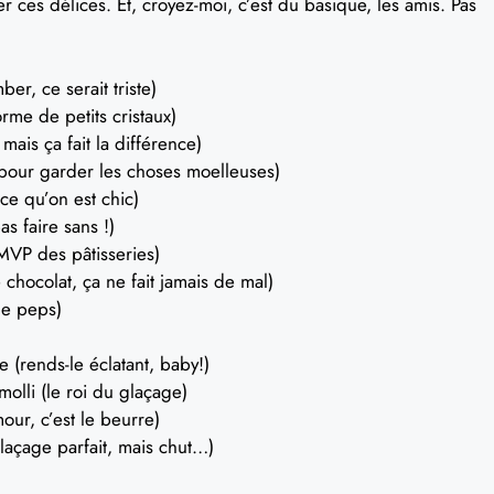
 ces délices. Et, croyez-moi, c’est du basique, les amis. Pas
ber, ce serait triste)
rme de petits cristaux)
mais ça fait la différence)
t pour garder les choses moelleuses)
ce qu’on est chic)
as faire sans !)
 MVP des pâtisseries)
hocolat, ça ne fait jamais de mal)
le peps)
 (rends-le éclatant, baby!)
olli (le roi du glaçage)
our, c’est le beurre)
laçage parfait, mais chut…)