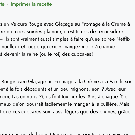
tte
·
Imprimer la recette
kes en Velours Rouge avec Glaçage au Fromage à la Crème à
aire ou à des soirées glamour, il est temps de reconsidérer
 – Ils sont vraiment aussi simples à faire qu’une soirée Netflix
 moelleux et rouge qui crie « mangez-moi » à chaque
à devenir la reine (ou le roi) des cupcakes!
 Rouge avec Glaçage au Fromage à la Crème à la Vanille sont
ont à la fois décadents et un peu mignons, non ? Avec leur
om, t’as compris ?), ils font tourner les têtes à chaque fête.
meux qu’on pourrait facilement le manger à la cuillère. Mais
st que ces cupcakes sont aussi légers que des plumes, grâce
s gourmandes de la vie. Que ce soit un goûter entre amis, un