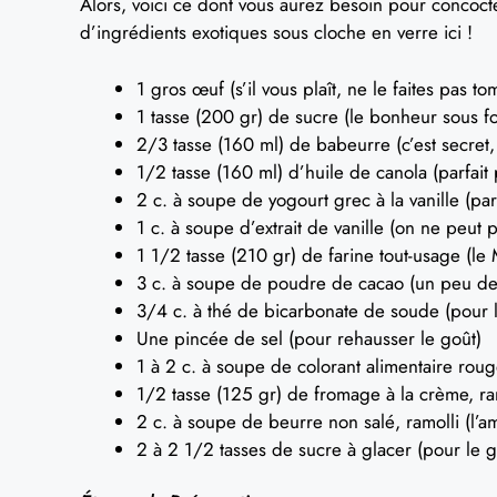
Alors, voici ce dont vous aurez besoin pour concocter
d’ingrédients exotiques sous cloche en verre ici !
1 gros œuf (s’il vous plaît, ne le faites pas tom
1 tasse (200 gr) de sucre (le bonheur sous fo
2/3 tasse (160 ml) de babeurre (c’est secret, 
1/2 tasse (160 ml) d’huile de canola (parfai
2 c. à soupe de yogourt grec à la vanille (par
1 c. à soupe d’extrait de vanille (on ne peut p
1 1/2 tasse (210 gr) de farine tout-usage (le
3 c. à soupe de poudre de cacao (un peu de c
3/4 c. à thé de bicarbonate de soude (pour 
Une pincée de sel (pour rehausser le goût)
1 à 2 c. à soupe de colorant alimentaire rouge
1/2 tasse (125 gr) de fromage à la crème, ram
2 c. à soupe de beurre non salé, ramolli (l’am
2 à 2 1/2 tasses de sucre à glacer (pour le g