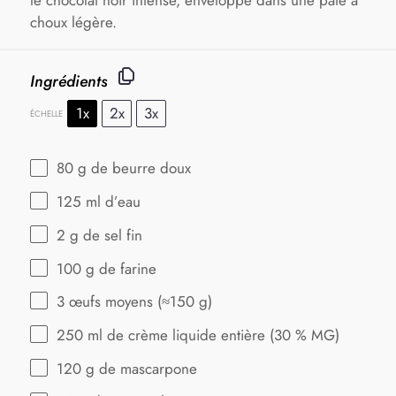
le chocolat noir intense, enveloppé dans une pâte à
choux légère.
Ingrédients
1x
2x
3x
ÉCHELLE
80 g
de beurre doux
125
ml d’eau
2 g
de sel fin
100 g
de farine
3
œufs moyens (≈
150 g
)
250
ml de crème liquide entière (
30
% MG)
120 g
de mascarpone