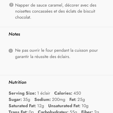
Napper de sauce caramel, décorer avec des
noisettes concassées et des éclats de biscuit
chocolat.
Notes
Ne pas ouvrir le four pendant la cuisson pour
garantir la réussite des éclairs.
Nutrition
Serving Size:
1 éclair
Calories:
450
Sugar:
35g
Sodium:
200mg
Fat:
25g
Saturated Fat:
12g
Unsaturated Fat:
10g
Trans Fat:
0g
Carbohydrates:
55g
Fiber:
2g