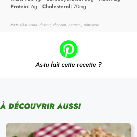
Protein:
6g
Cholesterol:
70mg
Mots clés:
éclair, dessert, chocolat, caramel, pâtisserie
As-tu fait cette recette ?
À DÉCOUVRIR AUSSI