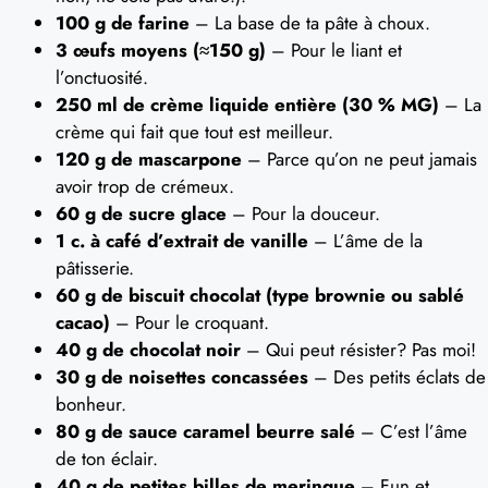
100 g de farine
– La base de ta pâte à choux.
3 œufs moyens (≈150 g)
– Pour le liant et
l’onctuosité.
250 ml de crème liquide entière (30 % MG)
– La
crème qui fait que tout est meilleur.
120 g de mascarpone
– Parce qu’on ne peut jamais
avoir trop de crémeux.
60 g de sucre glace
– Pour la douceur.
1 c. à café d’extrait de vanille
– L’âme de la
pâtisserie.
60 g de biscuit chocolat (type brownie ou sablé
cacao)
– Pour le croquant.
40 g de chocolat noir
– Qui peut résister? Pas moi!
30 g de noisettes concassées
– Des petits éclats de
bonheur.
80 g de sauce caramel beurre salé
– C’est l’âme
de ton éclair.
40 g de petites billes de meringue
– Fun et