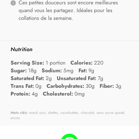
Ces petites douceurs sont encore meilleures
quand vous les partagez. Idéales pour les
collations de la semaine.
Nutrition
Serving Size:
1 portion
Calories:
220
Sugar:
18g
Sodium:
5mg
Fat:
9g
Saturated Fat:
2g
Unsaturated Fat:
7g
Trans Fat:
0g
Carbohydrates:
30g
Fiber:
3g
Protein:
4g
Cholesterol:
0mg
Mots clés:
snack sain, dattes, cacahuètes, chocolat, sans sucre ajouté,
encas