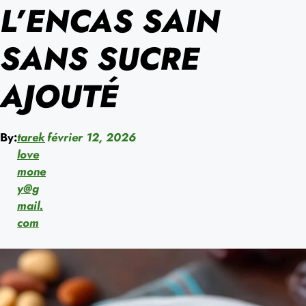
L’ENCAS SAIN
SANS SUCRE
AJOUTÉ
By:
tarek
février 12, 2026
love
mone
y@g
mail.
com