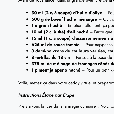
30 ml (2 c. à soupe) d’huile d’olive
– Pour
500 g de boeuf haché mi-maigre
– Oui, s’i
1 oignon haché
– Émotionnellement, ça peut 
10 ml (2 c. à thé) d’ail haché
– Parce que qu
15 ml (1 c. à soupe) d’assaisonnements à
625 ml de sauce tomate
– Pour napper tou
3 demi-poivrons de couleurs variées, co
8 tortillas de 18 cm
– Pensez à la base du p
375 ml de mélange de fromages râpés d
1 piment jalapeño haché
– Pour un petit k
Voilà, mettez ça dans votre caddy virtuel et preparez
Instructions Étape par Étape
Prêts à vous lancer dans la magie culinaire ? Voici