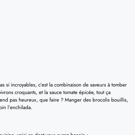
das si incroyables, c’est la combinaison de saveurs à tomber
ivrons croquants, et la sauce tomate épicée, tout ça
rend pas heureux, que faire ? Manger des brocolis bouillis,
oin l’enchilada.
uisine, voici ce dont vous aurez besoin :