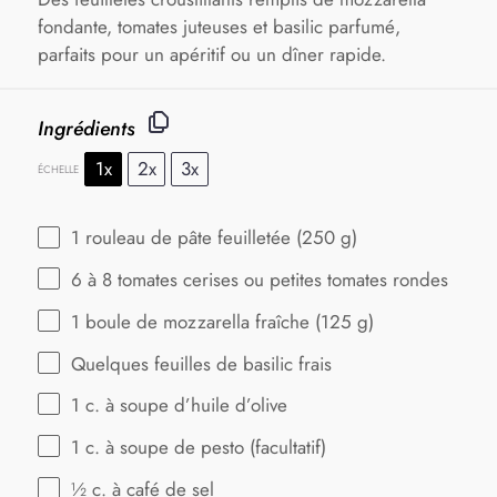
fondante, tomates juteuses et basilic parfumé,
parfaits pour un apéritif ou un dîner rapide.
Ingrédients
1x
2x
3x
ÉCHELLE
1
rouleau de pâte feuilletée (
250 g
)
6
à 8 tomates cerises ou petites tomates rondes
1
boule de mozzarella fraîche (
125 g
)
Quelques feuilles de basilic frais
1
c. à soupe d’huile d’olive
1
c. à soupe de pesto (facultatif)
½
c. à café de sel