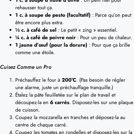
1 c. à soupe d’huile d’olive
: Un petit filet pour
rehausser tout ça.
1 c. à soupe de pesto (facultatif)
: Parce qu’on peut
être encore plus extra.
½ c. à café de sel
: Le petit « zing » essentiel.
¼ c. à café de poivre noir
: Pour un peu de chaleur.
1 jaune d’œuf (pour la dorure)
: Pour que ça brille
comme une étoile.
Cuisez Comme un Pro
Préchauffez le four à
200°C
. (Pas besoin de régler
une alarme, juste un préchauffage tranquille.)
Étalez la pâte feuilletée sur le plan de travail et
découpez-la en
6 carrés
. Disposez-les sur une plaque
de cuisson.
Coupez la mozzarella en tranches et déposez-la au
centre de chaque carré.
Coupez les tomates en rondelles et disposez-les sur la