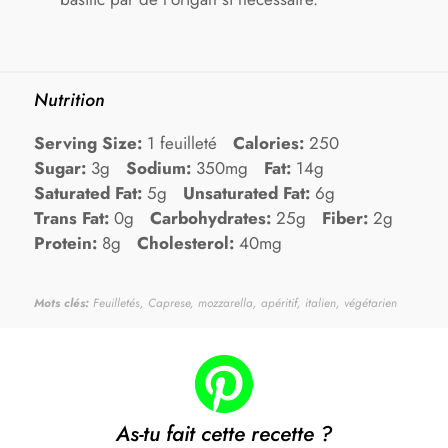
Nutrition
Serving Size:
1 feuilleté
Calories:
250
Sugar:
3g
Sodium:
350mg
Fat:
14g
Saturated Fat:
5g
Unsaturated Fat:
6g
Trans Fat:
0g
Carbohydrates:
25g
Fiber:
2g
Protein:
8g
Cholesterol:
40mg
Mots clés:
Feuilletés, Caprese, mozzarella, apéritif, italien, végétarien
As-tu fait cette recette ?