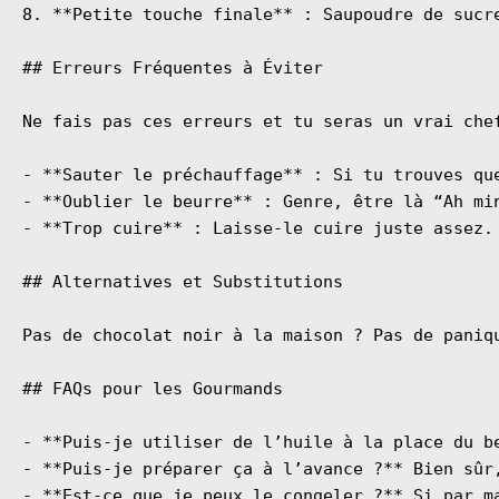
8. **Petite touche finale** : Saupoudre de sucr
## Erreurs Fréquentes à Éviter

Ne fais pas ces erreurs et tu seras un vrai chef
- **Sauter le préchauffage** : Si tu trouves qu
- **Oublier le beurre** : Genre, être là “Ah mi
- **Trop cuire** : Laisse-le cuire juste assez.
## Alternatives et Substitutions 

Pas de chocolat noir à la maison ? Pas de paniq
## FAQs pour les Gourmands

- **Puis-je utiliser de l’huile à la place du be
- **Puis-je préparer ça à l’avance ?** Bien sûr
- **Est-ce que je peux le congeler ?** Si par m