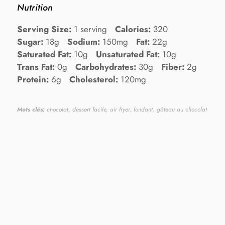
Nutrition
Serving Size:
1 serving
Calories:
320
Sugar:
18g
Sodium:
150mg
Fat:
22g
Saturated Fat:
10g
Unsaturated Fat:
10g
Trans Fat:
0g
Carbohydrates:
30g
Fiber:
2g
Protein:
6g
Cholesterol:
120mg
Mots clés:
chocolat, dessert facile, air fryer, fondant, gâteau au chocolat