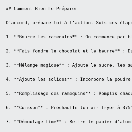
## Comment Bien Le Préparer

D’accord, prépare-toi à l’action. Suis ces étap
1. **Beurre les ramequins** : On commence par b
2. **Fais fondre le chocolat et le beurre** : D
3. **Mélange magique** : Ajoute le sucre, les œ
4. **Ajoute les solides** : Incorpore la poudre
5. **Remplissage des ramequins** : Remplis chaq
6. **Cuisson** : Préchauffe ton air fryer à 375
7. **Démoulage time** : Retire le papier d'alum