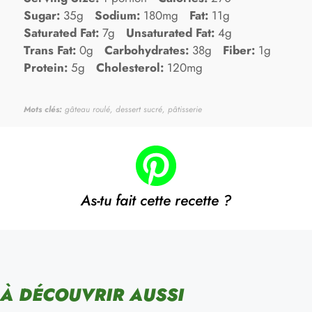
Sugar:
35g
Sodium:
180mg
Fat:
11g
Saturated Fat:
7g
Unsaturated Fat:
4g
Trans Fat:
0g
Carbohydrates:
38g
Fiber:
1g
Protein:
5g
Cholesterol:
120mg
Mots clés:
gâteau roulé, dessert sucré, pâtisserie
As-tu fait cette recette ?
À DÉCOUVRIR AUSSI