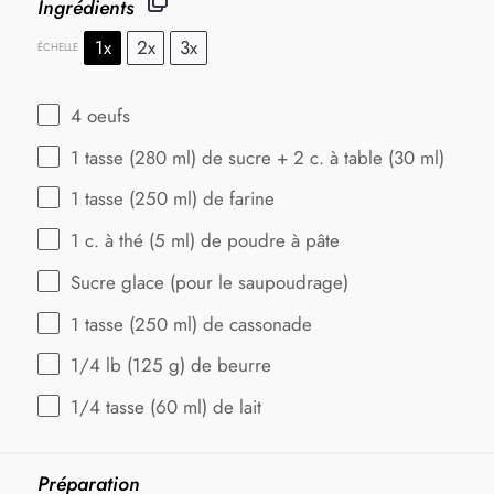
Ingrédients
1x
2x
3x
ÉCHELLE
4
oeufs
1
tasse (280 ml) de sucre + 2 c. à table (
30
ml)
1
tasse (250 ml) de farine
1
c. à thé (
5
ml) de poudre à pâte
Sucre glace (pour le saupoudrage)
1
tasse (250 ml) de cassonade
1/4
lb (125 g) de beurre
1/4
tasse (60 ml) de lait
Préparation