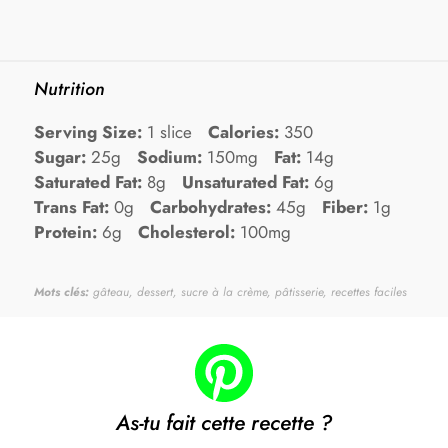
Nutrition
Serving Size:
1 slice
Calories:
350
Sugar:
25g
Sodium:
150mg
Fat:
14g
Saturated Fat:
8g
Unsaturated Fat:
6g
Trans Fat:
0g
Carbohydrates:
45g
Fiber:
1g
Protein:
6g
Cholesterol:
100mg
Mots clés:
gâteau, dessert, sucre à la crème, pâtisserie, recettes faciles
As-tu fait cette recette ?