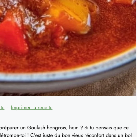
tte
·
Imprimer la recette
à préparer un Goulash hongrois, hein ? Si tu pensais que ce
 détrompe-toi ! C’est juste du bon vieux réconfort dans un bol