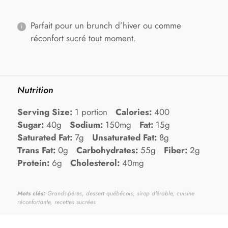
Parfait pour un brunch d’hiver ou comme
réconfort sucré tout moment.
Nutrition
Serving Size:
1 portion
Calories:
400
Sugar:
40g
Sodium:
150mg
Fat:
15g
Saturated Fat:
7g
Unsaturated Fat:
8g
Trans Fat:
0g
Carbohydrates:
55g
Fiber:
2g
Protein:
6g
Cholesterol:
40mg
Mots clés:
Grands-pères, dessert québécois, sirop d'érable, cuisine
réconfortante, recettes sucrées