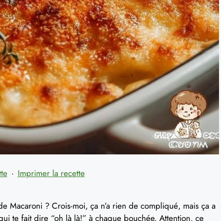
tte
·
Imprimer la recette
n de Macaroni ? Crois-moi, ça n’a rien de compliqué, mais ça a
ui te fait dire “oh là là!” à chaque bouchée. Attention, ce