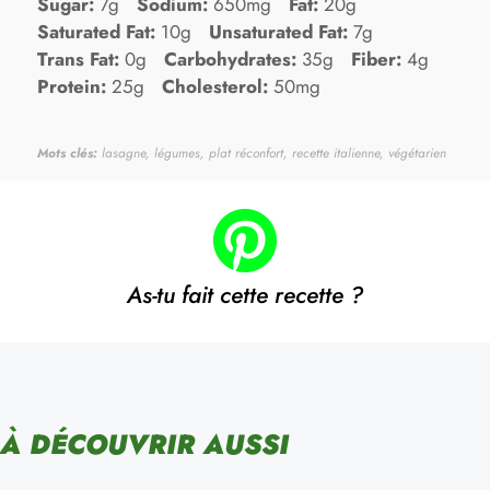
Sugar:
7g
Sodium:
650mg
Fat:
20g
Saturated Fat:
10g
Unsaturated Fat:
7g
Trans Fat:
0g
Carbohydrates:
35g
Fiber:
4g
Protein:
25g
Cholesterol:
50mg
Mots clés:
lasagne, légumes, plat réconfort, recette italienne, végétarien
As-tu fait cette recette ?
À DÉCOUVRIR AUSSI