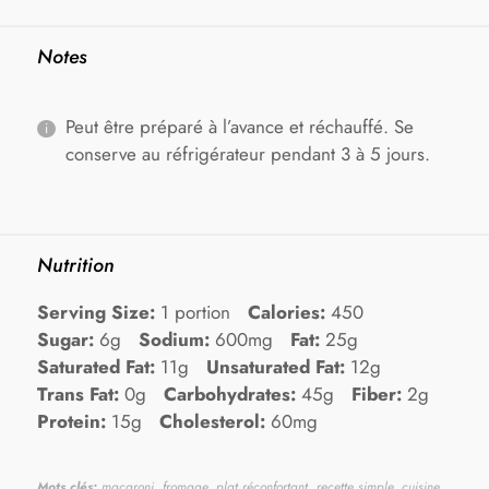
Notes
Peut être préparé à l’avance et réchauffé. Se
conserve au réfrigérateur pendant 3 à 5 jours.
Nutrition
Serving Size:
1 portion
Calories:
450
Sugar:
6g
Sodium:
600mg
Fat:
25g
Saturated Fat:
11g
Unsaturated Fat:
12g
Trans Fat:
0g
Carbohydrates:
45g
Fiber:
2g
Protein:
15g
Cholesterol:
60mg
Mots clés:
macaroni, fromage, plat réconfortant, recette simple, cuisine