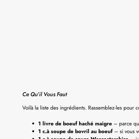
Ce Qu’il Vous Faut
Voilà la liste des ingrédients. Rassemblez-les pour 
1 livre de boeuf haché maigre
– parce qu’
1 c.à soupe de bovril au boeuf
– si vous v
1 c.à soupe de sauce Worcestershire
– ju