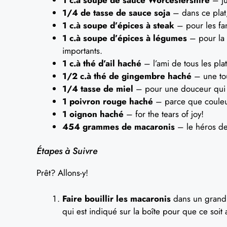
1/4 de tasse de sauce soja
– dans ce plat, 
1 c.à soupe d’épices à steak
– pour les fan
1 c.à soupe d’épices à légumes
– pour la 
importants.
1 c.à thé d’ail haché
– l’ami de tous les pla
1/2 c.à thé de gingembre haché
– une tou
1/4 tasse de miel
– pour une douceur qui é
1 poivron rouge haché
– parce que couleu
1 oignon haché
– for the tears of joy!
454 grammes de macaronis
– le héros de
Étapes à Suivre
Prêt? Allons-y!
Faire bouillir les macaronis
dans un grand 
qui est indiqué sur la boîte pour que ce soit 