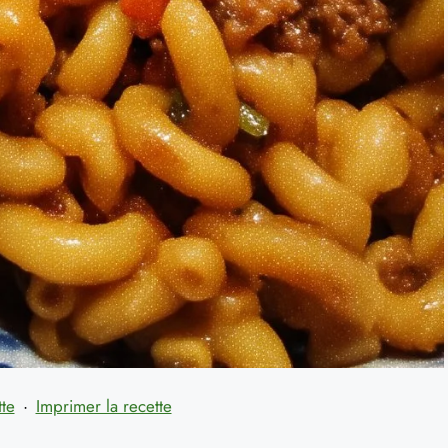
tte
·
Imprimer la recette