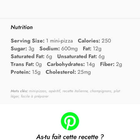
Nutrition
Serving Size:
1 mini-pizza
Calories:
250
Sugar:
3g
Sodium:
600mg
Fat:
12g
Saturated Fat:
6g
Unsaturated Fat:
6g
Trans Fat:
0g
Carbohydrates:
14g
Fiber:
2g
Protein:
15g
Cholesterol:
25mg
Mots clés:
mini-pizzas, apéritif, recette italienne, champignons, plat
léger, facile à préparer
As-tu fait cette recette ?