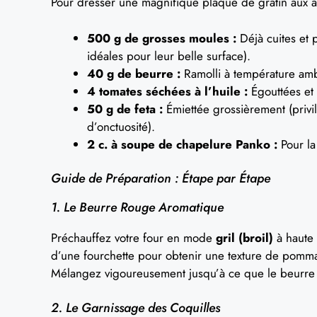
Pour dresser une magnifique plaque de gratin aux ac
500 g de grosses moules :
Déjà cuites et 
idéales pour leur belle surface).
40 g de beurre :
Ramolli à température amb
4 tomates séchées à l’huile :
Égouttées et 
50 g de feta :
Émiettée grossièrement (privil
d’onctuosité).
2 c. à soupe de chapelure Panko :
Pour la 
Guide de Préparation : Étape par Étape
1. Le Beurre Rouge Aromatique
Préchauffez votre four en mode
gril (broil)
à haute 
d’une fourchette pour obtenir une texture de pomma
Mélangez vigoureusement jusqu’à ce que le beurre p
2. Le Garnissage des Coquilles