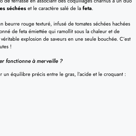
ro de terrasse en associant des coquillages charnus à un duo
es séchées
et le caractère salé de la
feta
.
d’un beurre rouge texturé, infusé de tomates séchées hachées
nné de feta émiettée qui ramollit sous la chaleur et de
 véritable explosion de saveurs en une seule bouchée. C’est
utes !
er fonctionne à merveille ?
 un équilibre précis entre le gras, l’acide et le croquant :