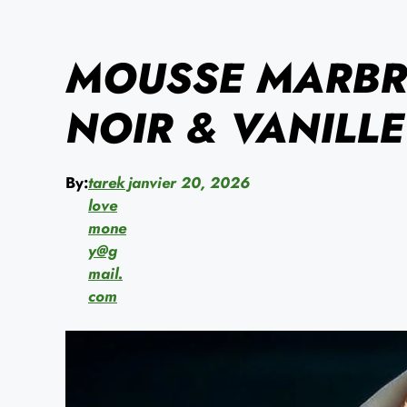
MOUSSE MARBR
NOIR & VANILLE
By:
tarek
janvier 20, 2026
love
mone
y@g
mail.
com