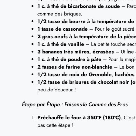
1 c. à thé de bicarbonate de soude
– Parce
comme des briques.
1/2 tasse de beurre à la température de 
1 tasse de cassonade
– Pour le goût sucré
2 gros oeufs à la température de la pièc
1 c. à thé de vanille
– La petite touche sec
3 bananes très mûres, écrasées
– Utilise 
1 c. à thé de poudre à pâte
– Pour la magie
2 tasses de farine non-blanchie
– Le bon v
1/2 tasse de noix de Grenoble, hachées
1/2 tasse de brisures de chocolat noir (o
peu de douceur !
Étape par Étape : Faisons-le Comme des Pros
Préchauffe le four à 350°F (180°C)
. C’est
pas cette étape !