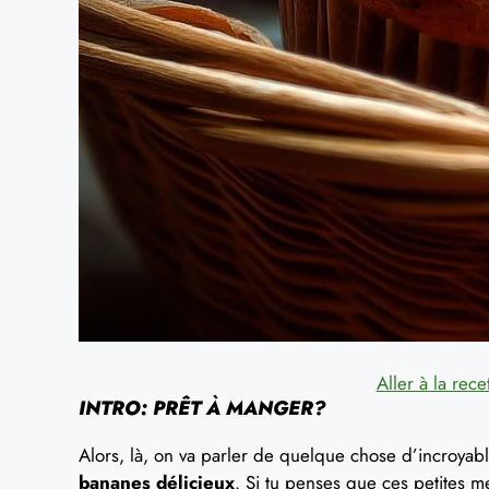
Aller à la rece
INTRO: PRÊT À MANGER?
Alors, là, on va parler de quelque chose d’incroyab
bananes délicieux
. Si tu penses que ces petites 