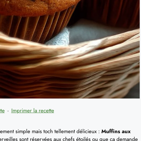
tte
·
Imprimer la recette
lement simple mais toch tellement délicieux :
Muffins aux
merveilles sont réservées aux chefs étoilés ou que ça demande