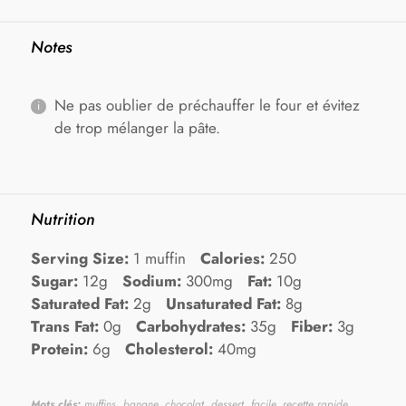
Notes
Ne pas oublier de préchauffer le four et évitez
de trop mélanger la pâte.
Nutrition
Serving Size:
1 muffin
Calories:
250
Sugar:
12g
Sodium:
300mg
Fat:
10g
Saturated Fat:
2g
Unsaturated Fat:
8g
Trans Fat:
0g
Carbohydrates:
35g
Fiber:
3g
Protein:
6g
Cholesterol:
40mg
Mots clés:
muffins, banane, chocolat, dessert, facile, recette rapide