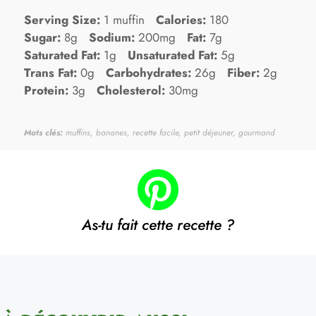
Serving Size:
1 muffin
Calories:
180
Sugar:
8g
Sodium:
200mg
Fat:
7g
Saturated Fat:
1g
Unsaturated Fat:
5g
Trans Fat:
0g
Carbohydrates:
26g
Fiber:
2g
Protein:
3g
Cholesterol:
30mg
Mots clés:
muffins, bananes, recette facile, petit déjeuner, gourmand
As-tu fait cette recette ?