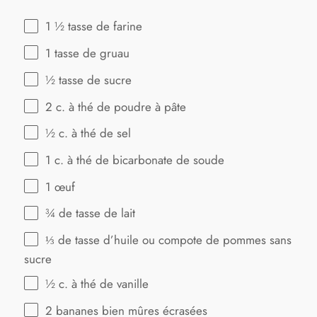
1 ½
tasse de farine
1
tasse de gruau
½
tasse de sucre
2
c. à thé de poudre à pâte
½
c. à thé de sel
1
c. à thé de bicarbonate de soude
1
œuf
¾
de tasse de lait
⅓
de tasse d’huile ou compote de pommes sans
sucre
½
c. à thé de vanille
2
bananes bien mûres écrasées