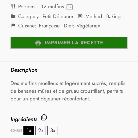
Portions :
12
muffins
1
x
Category:
Petit Déjeuner
Method:
Baking
Cuisine:
Française
Diet:
Végétarien
IMPRIMER LA RECETTE
Description
Des muffins moelleux et légèrement sucrés, remplis
de bananes mûres et de gruau croustillant, parfaits
pour un petit déjeuner réconfortant.
Ingrédients
1x
2x
3x
ÉCHELLE