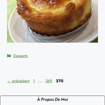
Catégories
Desserts
Page
Page
Page
←
précédent
1
…
369
370
À Propos De Moi