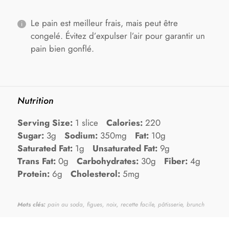
Le pain est meilleur frais, mais peut être
congelé. Évitez d’expulser l’air pour garantir un
pain bien gonflé.
Nutrition
Serving Size:
1 slice
Calories:
220
Sugar:
3g
Sodium:
350mg
Fat:
10g
Saturated Fat:
1g
Unsaturated Fat:
9g
Trans Fat:
0g
Carbohydrates:
30g
Fiber:
4g
Protein:
6g
Cholesterol:
5mg
Mots clés:
pain au soda, figues, noix, recette facile, pâtisserie, brunch