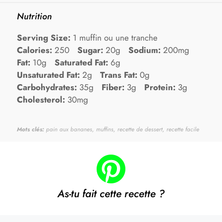
Nutrition
Serving Size:
1 muffin ou une tranche
Calories:
250
Sugar:
20g
Sodium:
200mg
Fat:
10g
Saturated Fat:
6g
Unsaturated Fat:
2g
Trans Fat:
0g
Carbohydrates:
35g
Fiber:
3g
Protein:
3g
Cholesterol:
30mg
Mots clés:
pain aux bananes, muffins, recette de dessert, recette facile
As-tu fait cette recette ?