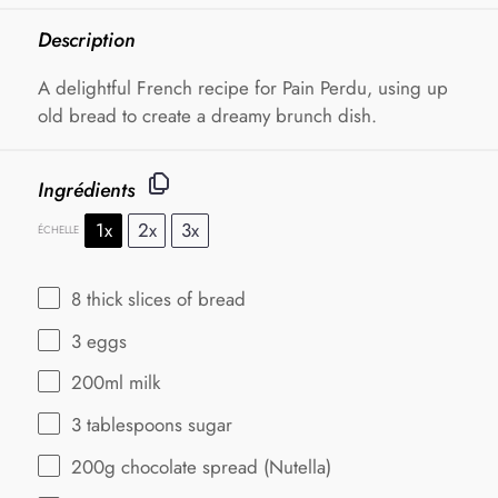
Description
A delightful French recipe for Pain Perdu, using up
old bread to create a dreamy brunch dish.
Ingrédients
1x
2x
3x
ÉCHELLE
8
thick slices of bread
3
eggs
200
ml milk
3 tablespoons
sugar
200g
chocolate spread (Nutella)