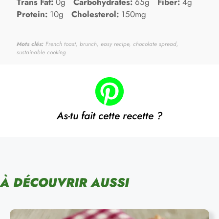
Trans Fat:
0g
Carbohydrates:
65g
Fiber:
4g
Protein:
10g
Cholesterol:
150mg
Mots clés:
French toast, brunch, easy recipe, chocolate spread,
sustainable cooking
As-tu fait cette recette ?
À DÉCOUVRIR AUSSI