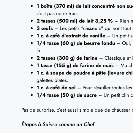
1 boîte (370 ml) de lait concentré non su
c’est pas notre truc.
2 tasses (500 ml) de lait 3,25 %
– Rien ne
3 œufs
– Les petits "casseurs" qui vont tout
1 c. à café d’extrait de vanille
– Un petit s
1/4 tasse (60 g) de beurre fondu
– Oui, v
là.
2 tasses (300 g) de farine
– Classique et 
1 tasse (155 g) de farine de maïs
– Ma ché
1 c. à soupe de poudre à pâte (levure ch
galettes plates.
1 c. à café de sel
– Pour réveiller toutes les
1/4 tasse (50 g) de sucre
– Un petit clin d
Pas de surprise, c’est aussi simple que de chausser 
Étapes à Suivre comme un Chef