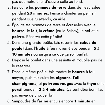
pas que notre chef-d’œuvre colle au fond.
Fais cuire les
pommes de terre
dans de l’eau salée
pendant
20 minutes
. Pense à chanter un petit air
pendant que tu attends, ça aide!
Égoutte tes pommes de terre et écrase-les avec le
beurre
, le
lait
, la
crème
(ou le Belsoy), le
sel
et le
poivre
. Réserve cette pépite!
Dans une grande poêle, fais revenir les
cubes de
poulet
dans l’
huile
à feu moyen élevé pendant
5 à
10 minutes
ou jusqu’à ce que ça soit parfait.
Dépose le poulet dans une assiette et n’oublie pas de
le réserver.
Dans la même poêle, fais fondre le
beurre
à feu
moyen, puis fais cuire les
oignons
,
l’ail
,
champignons
, et
poivrons rouges
avec le
thym
et le
persil
pendant
3 à 4 minutes
. Ça sent déjà bon, t’as
pas envie de croquer là?
Saupoudre de
farine
et cuis encore
1 minute
en