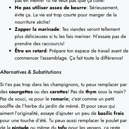
pas en mettre! Tu ne veux pas que ça colle!
Ne pas utiliser assez de beurre
: Sérieusement,
évite ça. La vie est trop courte pour manger de la
nourriture sèche!
Zapper la marinade
: Tes viandes seront tellement
plus délicieuses si tu les fais mariner. N’essaie pas de
prendre des raccourcis!
Être en retard
: Prépare ton espace de travail avant de
commencer l’assemblage. Ça fait toute la différence!
Alternatives & Substitutions
Si t’es pas trop dans les champignons, tu peux remplacer par
des
courgettes
ou des
carottes
! Pas de
thym
sous la main?
Pas de souci, va pour le
romarin
; c’est comme un petit
souffle de l’herbe du jardin de mémé. Et pour ceux qui
aiment l’originalité, essaye d’ajouter un peu de
basilic frais
pour une touche d’été. Tu peux aussi remplacer le poulet par
de la
pintade
ou même du
tofu
pour les vegans, ça reste