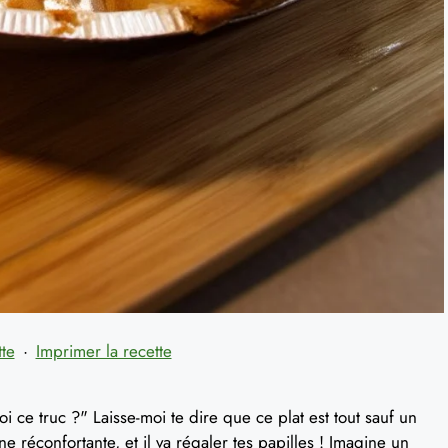
tte
·
Imprimer la recette
i ce truc ?" Laisse-moi te dire que ce plat est tout sauf un
sine réconfortante, et il va régaler tes papilles ! Imagine un