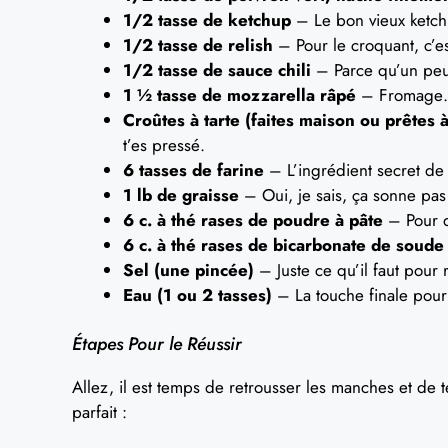
1/2 tasse de ketchup
– Le bon vieux ketchu
1/2 tasse de relish
– Pour le croquant, c’es
1/2 tasse de sauce chili
– Parce qu’un peu 
1 ½ tasse de mozzarella râpé
– Fromage… 
Croûtes à tarte (faites maison ou prêtes à
t’es pressé.
6 tasses de farine
– L’ingrédient secret de l
1 lb de graisse
– Oui, je sais, ça sonne pa
6 c. à thé rases de poudre à pâte
– Pour q
6 c. à thé rases de bicarbonate de soude
Sel (une pincée)
– Juste ce qu’il faut pour 
Eau (1 ou 2 tasses)
– La touche finale pour l
Étapes Pour le Réussir
Allez, il est temps de retrousser les manches et de 
parfait :