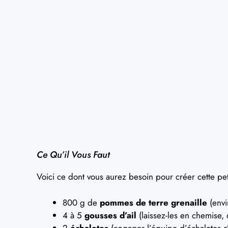
Ce Qu’il Vous Faut
Voici ce dont vous aurez besoin pour créer cette pet
800 g de
pommes de terre grenaille
(envi
4 à 5
gousses d’ail
(laissez-les en chemise,
2
échalotes
(engager l’équipe d’échalotes c