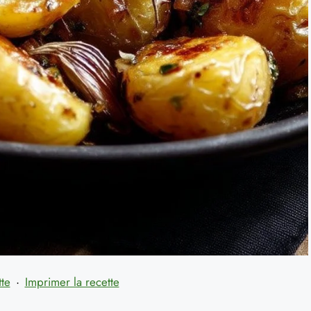
tte
·
Imprimer la recette