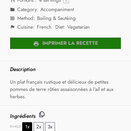
Portions :
4
servings
1
x
Category:
Accompaniment
Method:
Boiling & Sautéing
Cuisine:
French
Diet:
Vegetarian
IMPRIMER LA RECETTE
Description
Un plat français rustique et délicieux de petites
pommes de terre rôties assaisonnées à l’ail et aux
herbes.
Ingrédients
1x
2x
3x
ÉCHELLE